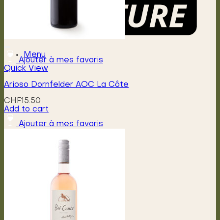
Menu
Ajouter à mes favoris
Quick View
Arioso Dornfelder AOC La Côte
CHF
15.50
Add to cart
Ajouter à mes favoris