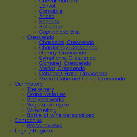
Cheval mon ami
L’Envol
Cantabile
Arioso
Soprano
Bel canto
Capriccioso Brut
Crescendo
Chasselas, Crescendo
Chardonnay, Crescendo
Gamay, Crescendo
Symphonie, Crescendo
Gamaret, Crescendo
Merlot, Crescendo
Cabernet Franc, Crescendo
Merlot Cabernet Franc, Crescendo
Our History
The winery
Grape varieties
Vineyard works
Vegetative cycle
Winemaking
Bottle of wine personalized
Contact us
Press reviews
Login / Register