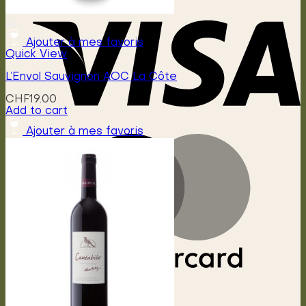
Ajouter à mes favoris
Quick View
L’Envol Sauvignon AOC La Côte
CHF
19.00
Add to cart
Ajouter à mes favoris