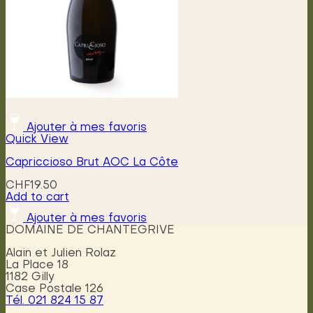
the
product
page
Ajouter à mes favoris
Quick View
Capriccioso Brut AOC La Côte
CHF
19.50
Add to cart
Ajouter à mes favoris
DOMAINE DE CHANTEGRIVE
Alain et Julien Rolaz
La Place 18
1182 Gilly
Case Postale 126
Tél. 021 824 15 87