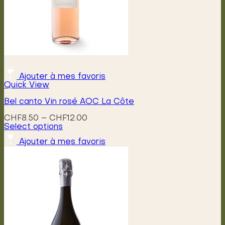
Ajouter à mes favoris
Quick View
Bel canto Vin rosé AOC La Côte
Price
CHF
8.50
–
CHF
12.00
range:
Select options
This
CHF8.50
Ajouter à mes favoris
product
through
has
CHF12.00
multiple
variants.
The
options
may
be
chosen
on