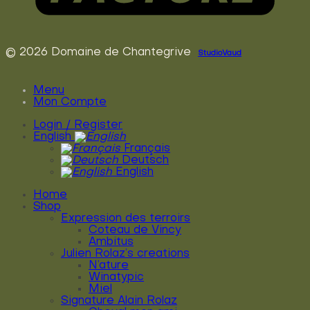
© 2026 Domaine de Chantegrive
StudioVaud
Menu
Mon Compte
Login / Register
English
Français
Deutsch
English
Home
Shop
Expression des terroirs
Coteau de Vincy
Ambitus
Julien Rolaz’s creations
N’ature
Winatypic
Miel
Signature Alain Rolaz