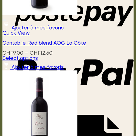
Ajouter à mes favoris
Quick View
Cantabile Red blend AOC La Côte
Price
CHF
9.00
–
CHF
12.50
range:
Select options
This
CHF9.00
Ajouter à mes favoris
product
through
has
CHF12.50
multiple
variants.
The
options
may
be
chosen
on
the
product
page