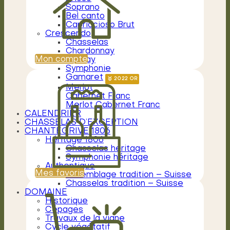
Soprano
Bel canto
Capriccioso Brut
Crescendo
Chasselas
Chardonnay
Mon compte
Gamay
Symphonie
Gamaret
Merlot
Cabernet Franc
Merlot Cabernet Franc
CALENDRIER
CHASSELAS D’EXCEPTION
CHANTEGRIVE 1806
Héritage 1806
Chasselas héritage
Symphonie héritage
Authentique
Mes favoris
Assemblage tradition – Suisse
Chasselas tradition – Suisse
DOMAINE
Historique
Cépages
Travaux de la vigne
Cycle végétatif