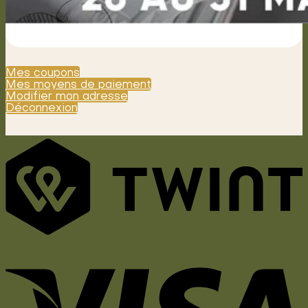
Mes coupons
Mes moyens de paiement
Modifier mon adresse
Déconnexion