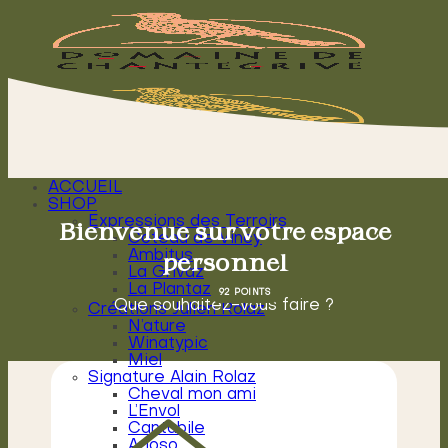
Passer
au
contenu
ACCUEIL
SHOP
Expressions des Terroirs
Bienvenue sur votre espace
Coteau de Vincy
personnel
Ambitus
La Grivaz
La Plantaz
Que souhaitez-vous faire ?
Créations Julien Rolaz
N’ature
Winatypic
Miel
Signature Alain Rolaz
Cheval mon ami
L’Envol
Cantabile
Arioso