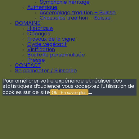
Symphonie héritage
Authentique
Assemblage tradition – Suisse
Chasselas tradition – Suisse
DOMAINE
Historique
Cépages
Travaux de la vigne
Cycle végétatif
Vinification
Bouteille personnalisée
Presse
CONTACT
Se connecter / S’inscrire
Pour améliorer votre expérience et réaliser des
statistiques d'audience vous acceptez l'utilisation de
cookies sur ce site
Ok
En savoir plus