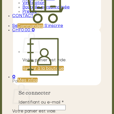
Vinification
Bouteille personnalisée
Presse
CONTACT
Se connecter / S’inscrire
Commandes
CHF
0.00
0
Votre panier est vide.
Retour à la boutique
0
Mes infos
Panier
Se connecter
Obligatoire
Identifiant ou e-mail
*
Votre panier est vide.