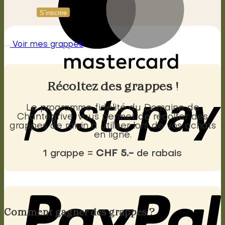
S’inscrire
Voir mes grappes
Récoltez des grappes !
Le programme fidélité du Domaine de
Chantegrive, vous permet de récolter des
grappes de raisin à utiliser lors de vos achats
en ligne.
1 grappe =
CHF 5.-
de rabais
Comment gagner des grappes ?