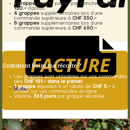
1 grappe
dans le panier par tranche de
CHF
150.-
d’achat.
4 grappes
supplémentaires lors d’une
commande supérieure à
CHF 350.-
8 grappes
supplémentaires lors d’une
commande supérieure à
CHF 650.-
Comment boire ma récolte ?
Les grappes sont utilisables sur vos commandes
dès
CHF 151.- dans le panier.
1 grappe
équivaut à un rabais de
CHF 5.-
à
Menu
utiliser sur vos commandes en ligne
Validité,
365 jours
par grappe récoltée