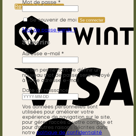
Obligatoire
Mot de passe
*
Retour à la boutique
Se souvenir de moi
Se connecter
Mot de passe perdu ?
S’inscrire
Obligatoire
Adresse e-mail
*
Un lien permettant de définir un
nouveau mot de passe sera envoyé
à votre adresse e-mail.
Date de naissance
Vos données personnelles sont
utilisées pour améliorer votre
expérience de navigation sur le site,
pour gérer l'accès à votre compte et
pour d'autres raisons décrites dans
notre
politique de confidentialité
.