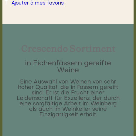
Ajouter à mes favoris
Crescendo Sortiment
in Eichenfässern gereifte
Weine
Eine Auswahl von Weinen von sehr
hoher Qualität, die in Fässern gereift
sind. Er ist die Frucht einer
Leidenschaft für Exzellenz, der durch
eine sorgfältige Arbeit im Weinberg
als auch im Weinkeller seine
Einzigartigkeit erhält.