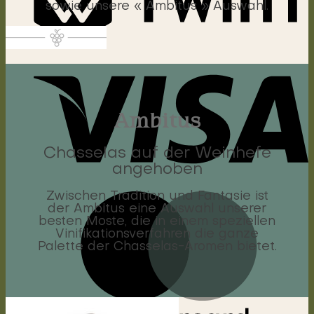
sowie unsere « Ambitus » Auswahl.
Ambitus
Chasselas auf der Weinhefe
angehoben
Zwischen Tradition und Fantasie ist
der Ambitus eine Auswahl unserer
besten Moste, die in einem speziellen
Vinifikationsverfahren die ganze
Palette der Chasselas-Aromen bietet.