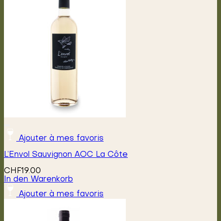
auf.
Die
Optionen
können
auf
der
Produktseite
gewählt
werden
Ajouter à mes favoris
L’Envol Sauvignon AOC La Côte
CHF
19.00
In den Warenkorb
Ajouter à mes favoris