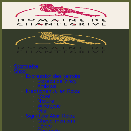
Zum
Inhalt
springen
Startseite
Shop
Expression des terroirs
Coteau de Vincy
Ambitus
Kreationen Julien Rolaz
R’osé
N’ature
Winatypic
Miel
Signature Alain Rolaz
Cheval mon ami
L’Envol