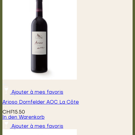
Varianten
auf.
Die
Optionen
können
auf
der
Produktseite
gewählt
werden
Ajouter à mes favoris
Arioso Dornfelder AOC La Côte
CHF
15.50
In den Warenkorb
Ajouter à mes favoris