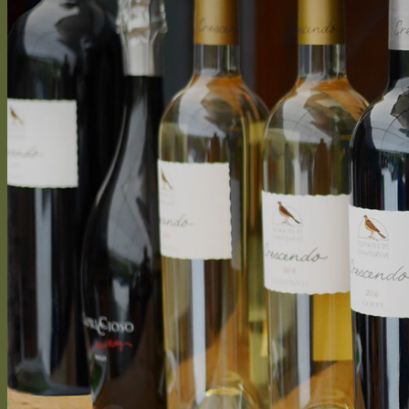
Des Domaines
Rebensorten
Rebenarbeiten
Vegetative Prozess
Vinifizierung
Kontakt
Presseartikel
Anmelden / Registrieren
CHF
0.00
0