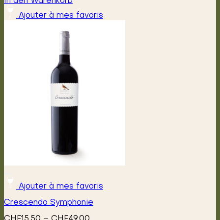
In den Warenkorb
Ajouter à mes favoris
Ajouter à mes favoris
Crescendo Symphonie
Preisspanne:
CHF
15.50
–
CHF
49.00