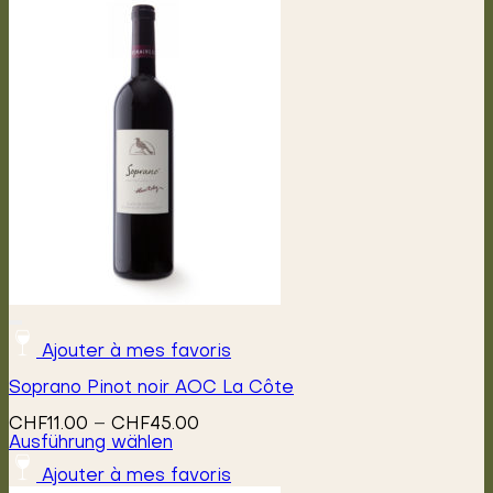
Ajouter à mes favoris
Soprano Pinot noir AOC La Côte
Preisspanne:
CHF
11.00
–
CHF
45.00
CHF11.00
Ausführung wählen
Dieses
bis
Ajouter à mes favoris
Produkt
CHF45.00