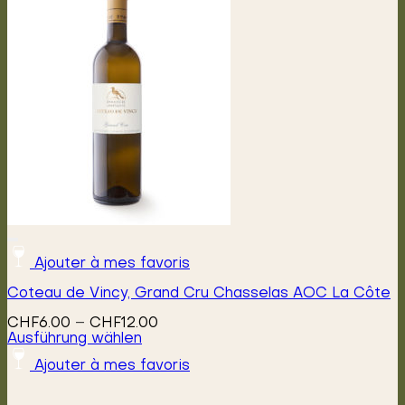
Ajouter à mes favoris
Coteau de Vincy, Grand Cru Chasselas AOC La Côte
Preisspanne:
CHF
6.00
–
CHF
12.00
CHF6.00
Ausführung wählen
Dieses
bis
Ajouter à mes favoris
Produkt
CHF12.00
weist
mehrere