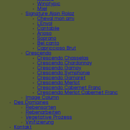
Winatypic
Miel
Signature Alain Rolaz
Cheval mon ami
L’Envol
Cantabile
Arioso
Soprano
Bel canto
Capriccioso Brut
Crescendo
Crescendo Chasselas
Crescendo Chardonnay
Crescendo Gamay
Crescendo Symphonie
Crescendo Gamaret
Crescendo Merlot
Crescendo Cabernet Franc
Crescendo Merlot Cabernet Franc
Image Column
Des Domaines
Rebensorten
Rebenarbeiten
Vegetative Prozess
Vinifizierung
Kontakt