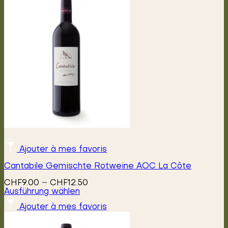
Ajouter à mes favoris
Cantabile Gemischte Rotweine AOC La Côte
Preisspanne:
CHF
9.00
–
CHF
12.50
CHF9.00
Ausführung wählen
Dieses
bis
Ajouter à mes favoris
Produkt
CHF12.50
weist
mehrere