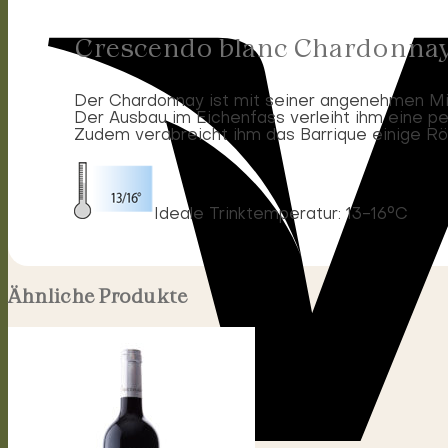
Crescendo blanc Chardonna
Der Chardonnay ist mit seiner angenehmen Miner
Der Ausbau im Eichenfass verleiht ihm eine p
Zudem verabreicht ihm das Barrique einige R
Ideale Trinktemperatur: 13-16°C
Ähnliche Produkte