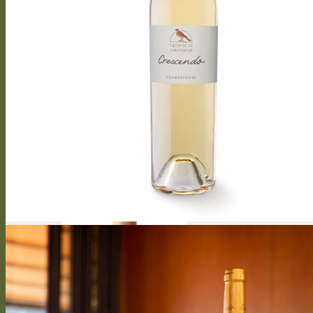
Cantabile
Arioso
Soprano
Bel canto
Capriccioso Brut
Crescendo
Crescendo Chasselas
Crescendo Chardonnay
Crescendo Gamay
Crescendo Symphonie
Crescendo Gamaret
Crescendo Merlot
Crescendo Cabernet Franc
Crescendo Merlot Cabernet Franc