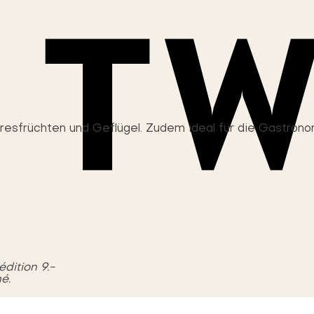
esfrüchten und Geflügel. Zudem ideal für die Gastrono
édition 9.-
é.