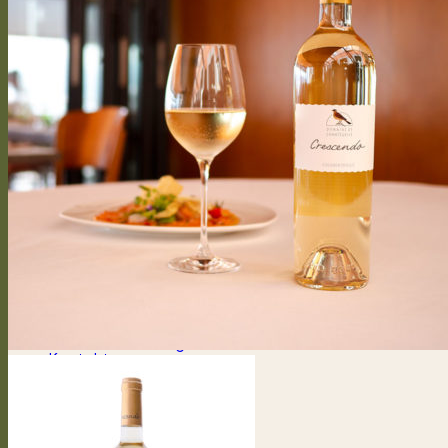
Des Domaines
Rebensorten
Rebenarbeiten
Vegetative Prozess
Vinifizierung
Kontakt
Presseartikel
Anmelden / Registrieren
CHF
0.00
0