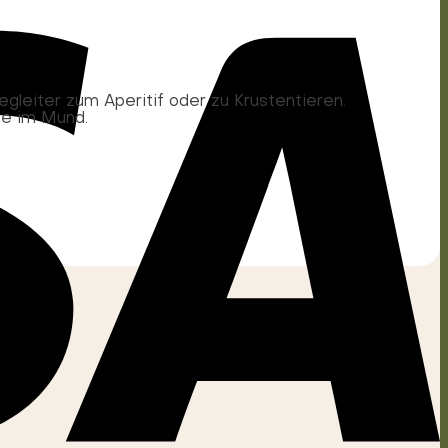
gleiter zum Aperitif oder zu Krustentieren.
he im Mund.