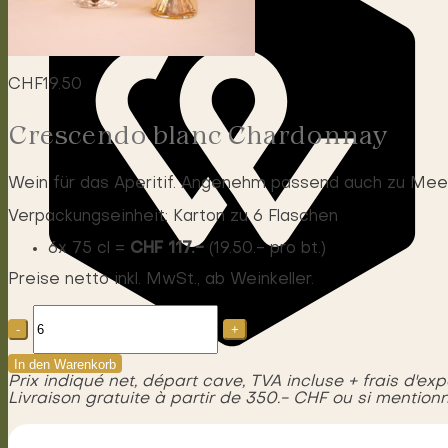
CHF
19.50
Crescendo blanc Chardonnay
Wein für das Aperitif. Angenehm passend auch zu Meer
Verpackungseinheit: Karton zu 6 Flaschen
6x 75 cl =
CHF 117.-
(19.50.- pro bt.)
Preise netto inkl. MwSt., ab Weinkeller.
Crescendo
Chardonnay
Menge
In den Warenkorb
Prix indiqué net, départ cave, TVA incluse + frais d'exp
Livraison gratuite à partir de 350.- CHF ou si mentionn