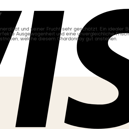
y
alität und seiner Frucht sehr geschätzt. Ein idealer Be
erfekte Ausgewogenheit und eine unvergleichliche Frisc
östnoten, welche diesem Chardonnay gut anstehen.