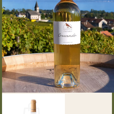
Des Domaines
Rebensorten
Rebenarbeiten
Vegetative Prozess
Vinifizierung
Kontakt
Presseartikel
Anmelden / Registrieren
CHF
0.00
0