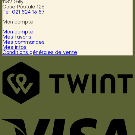
1182 Gilly
Case Postale 126
Tél. 021 824 15 87
Mon compte
Mon compte
Mes favoris
Mes commandes
Mes infos
Conditions générales de vente