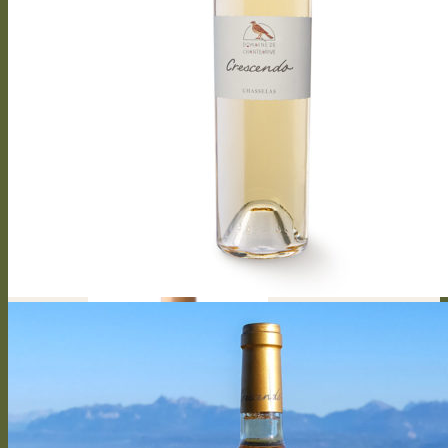
Bel canto
Capriccioso Brut
Crescendo
Crescendo Chasselas
Crescendo Chardonnay
Crescendo Gamay
Crescendo Symphonie
Crescendo Gamaret
Crescendo Merlot
Crescendo Cabernet Franc
Crescendo Merlot Cabernet Franc