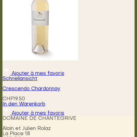
können
auf
der
Produktseite
gewählt
werden
Ajouter à mes favoris
Schnellansicht
Crescendo Chardonnay
CHF
19.50
In den Warenkorb
Ajouter à mes favoris
DOMAINE DE CHANTEGRIVE
Alain et Julien Rolaz
La Place 18