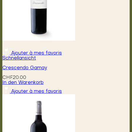
Produktseite
gewählt
werden
Ajouter à mes favoris
Schnellansicht
Crescendo Gamay
CHF
20.00
In den Warenkorb
Ajouter à mes favoris