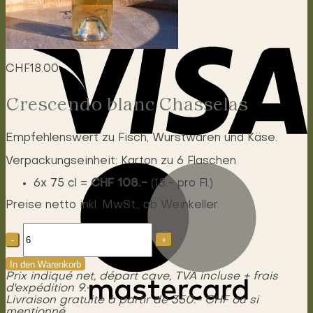
CHF
18.00
Crescendo blanc Chasselas
Empfehlenswert zu Fisch, Wurstwaren und Käse.
Verpackungseinheit: Karton zu 6 Flaschen
6x 75 cl =
CHF 108.-
(18.- pro Fl.)
Preise netto inkl. MwSt., ab Weinkeller.
Crescendo
Chasselas
Menge
In den Warenkorb
Prix indiqué net, départ cave, TVA incluse + frais
d'expédition 9.-
Livraison gratuite à partir de 350.- CHF ou si
mentionné.