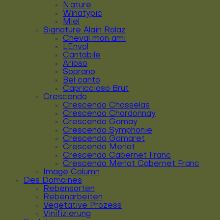
N’ature
Winatypic
Miel
Signature Alain Rolaz
Cheval mon ami
L’Envol
Cantabile
Arioso
Soprano
Bel canto
Capriccioso Brut
Crescendo
Crescendo Chasselas
Crescendo Chardonnay
Crescendo Gamay
Crescendo Symphonie
Crescendo Gamaret
Crescendo Merlot
Crescendo Cabernet Franc
Crescendo Merlot Cabernet Franc
Image Column
Des Domaines
Rebensorten
Rebenarbeiten
Vegetative Prozess
Vinifizierung