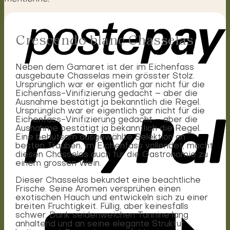
Crescendo blanc Chasselas
Neben dem Gamaret ist der im Eichenfass
ausgebaute Chasselas mein grösster Stolz.
Ursprünglich war er eigentlich gar nicht für die
Eichenfass-Vinifizierung gedacht – aber die
Ausnahme bestätigt ja bekanntlich die Regel.
Ursprünglich war er eigentlich gar nicht für die
Eichenfass-Vinifizierung gedacht – aber die
Ausnahme bestätigt ja bekanntlich die Regel.
Eine behutsam ausgewählte Selektion an
besten Trauben, im Eichenfass vollendet, macht
diesen Chasselas auch für die Gastronomie zu
einem grossen Wein.
Dieser Chasselas bekundet eine beachtliche
Frische. Seine Aromen versprühen einen
exotischen Hauch und entwickeln sich zu einer
breiten Fruchtigkeit. Füllig, aber keinesfalls
schwer. Dank seidenweichen Tannine lang
anhaltend und an seine elegante Struktur