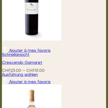
Ajouter à mes favoris
Schnellansicht
Crescendo Gamaret
Preisspanne:
CHF
23.00
–
CHF
51.00
CHF23.00
Ausführung wählen
Dieses
bis
Ajouter à mes favoris
Produkt
CHF51.00
weist
mehrere
Varianten
auf.
Die
Optionen