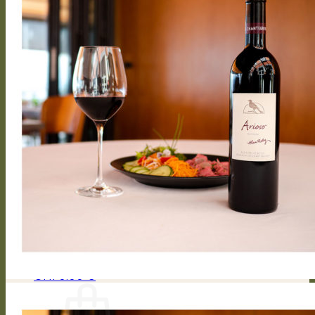
Des Domaines
Rebensorten
Rebenarbeiten
Vegetative Prozess
Vinifizierung
Kontakt
Presseartikel
Anmelden / Registrieren
CHF
0.00
0