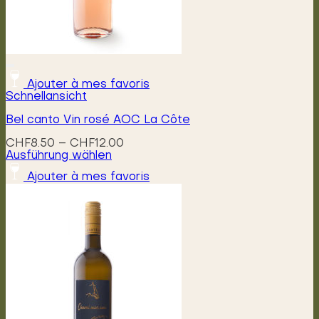
Ajouter à mes favoris
Schnellansicht
Bel canto Vin rosé AOC La Côte
Preisspanne:
CHF
8.50
–
CHF
12.00
CHF8.50
Ausführung wählen
Dieses
bis
Ajouter à mes favoris
Produkt
CHF12.00
weist
mehrere
Varianten
auf.
Die
Optionen
können
auf
der
Produktseite
gewählt