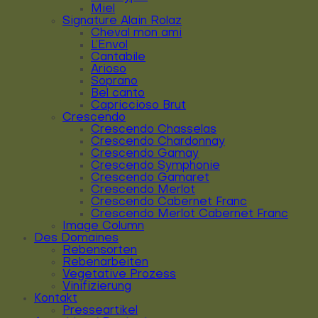
Miel
Signature Alain Rolaz
Cheval mon ami
L’Envol
Cantabile
Arioso
Soprano
Bel canto
Capriccioso Brut
Crescendo
Crescendo Chasselas
Crescendo Chardonnay
Crescendo Gamay
Crescendo Symphonie
Crescendo Gamaret
Crescendo Merlot
Crescendo Cabernet Franc
Crescendo Merlot Cabernet Franc
Image Column
Des Domaines
Rebensorten
Rebenarbeiten
Vegetative Prozess
Vinifizierung
Kontakt
Presseartikel