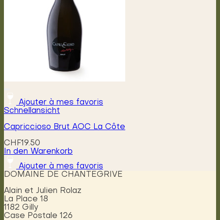
der
Produktseite
gewählt
werden
Ajouter à mes favoris
Schnellansicht
Capriccioso Brut AOC La Côte
CHF
19.50
In den Warenkorb
Ajouter à mes favoris
DOMAINE DE CHANTEGRIVE
Alain et Julien Rolaz
La Place 18
1182 Gilly
Case Postale 126