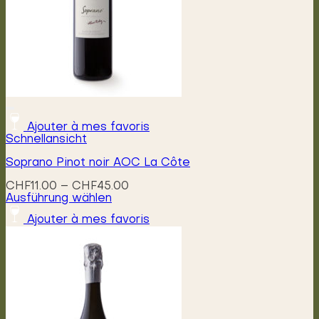
Produktseite
gewählt
werden
Ajouter à mes favoris
Schnellansicht
Soprano Pinot noir AOC La Côte
Preisspanne:
CHF
11.00
–
CHF
45.00
CHF11.00
Ausführung wählen
Dieses
bis
Ajouter à mes favoris
Produkt
CHF45.00
weist
mehrere
Varianten
auf.
Die
Optionen
können
auf