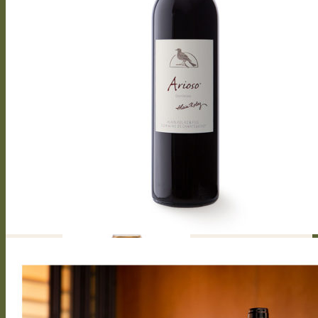
Bel canto
Capriccioso Brut
Crescendo
Crescendo Chasselas
Crescendo Chardonnay
Crescendo Gamay
Crescendo Symphonie
Crescendo Gamaret
Crescendo Merlot
Crescendo Cabernet Franc
Crescendo Merlot Cabernet Franc