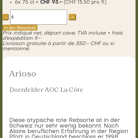
6x 75 cl =
CHF 93.-
(CHF 15.50 pro fl.)
Arioso
Dornfelder
AOC
La
In den Warenkorb
Côte
Prix indiqué net, départ cave, TVA incluse + frais
Menge
d'expédition 9.-
Livraison gratuite à partir de 350.- CHF ou si
mentionné.
Arioso
Dornfelder AOC La Côte
Diese atypische rote Rebsorte ist in der
Schweiz nur sehr wenig bekannt. Nach
Alains beruflichen Erfahrung in der Region
Pfalz in Deutschland beschloss er 1998,