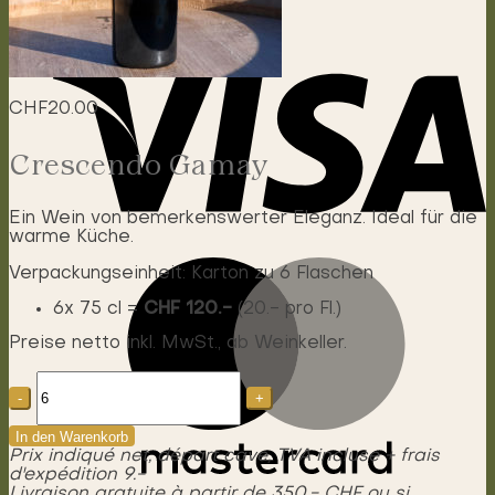
CHF
20.00
Crescendo Gamay
Ein Wein von bemerkenswerter Eleganz. Ideal für die
warme Küche.
Verpackungseinheit: Karton zu 6 Flaschen
6x 75 cl =
CHF 120.-
(20.- pro Fl.)
Preise netto inkl. MwSt., ab Weinkeller.
Crescendo
Gamay
Menge
In den Warenkorb
Prix indiqué net, départ cave, TVA incluse + frais
d'expédition 9.-
Livraison gratuite à partir de 350.- CHF ou si