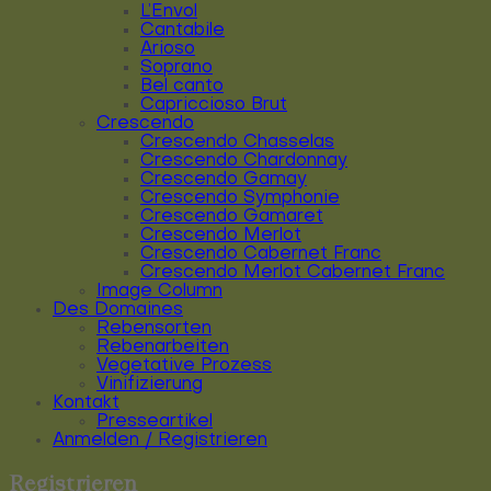
L’Envol
Cantabile
Arioso
Soprano
Bel canto
Capriccioso Brut
Crescendo
Crescendo Chasselas
Crescendo Chardonnay
Crescendo Gamay
Crescendo Symphonie
Crescendo Gamaret
Crescendo Merlot
Crescendo Cabernet Franc
Crescendo Merlot Cabernet Franc
Image Column
Des Domaines
Rebensorten
Rebenarbeiten
Vegetative Prozess
Vinifizierung
Kontakt
Presseartikel
Anmelden / Registrieren
Registrieren