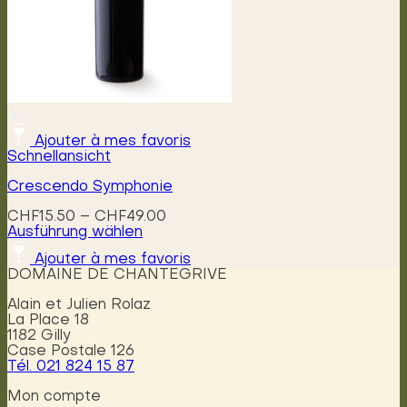
werden
Ajouter à mes favoris
Schnellansicht
Crescendo Symphonie
Preisspanne:
CHF
15.50
–
CHF
49.00
CHF15.50
Ausführung wählen
Dieses
bis
Ajouter à mes favoris
Produkt
CHF49.00
DOMAINE DE CHANTEGRIVE
weist
mehrere
Alain et Julien Rolaz
Varianten
La Place 18
auf.
1182 Gilly
Die
Case Postale 126
Optionen
Tél. 021 824 15 87
können
auf
Mon compte
der