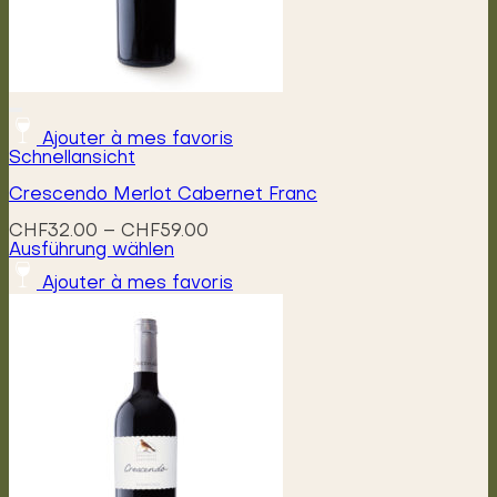
Ajouter à mes favoris
Schnellansicht
Crescendo Merlot Cabernet Franc
Preisspanne:
CHF
32.00
–
CHF
59.00
CHF32.00
Ausführung wählen
Dieses
bis
Ajouter à mes favoris
Produkt
CHF59.00
weist
mehrere
Varianten
auf.
Die
Optionen
können
auf
der
Produktseite
gewählt