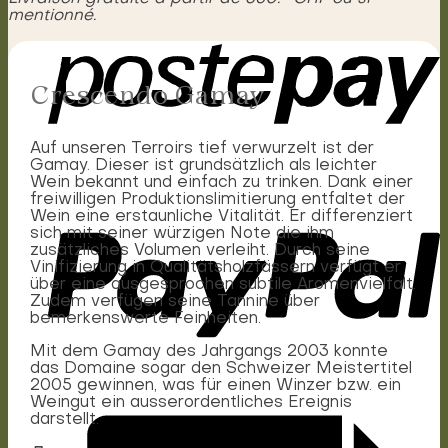
mentionné.
Crescendo Gamay
Auf unseren Terroirs tief verwurzelt ist der
Gamay. Dieser ist grundsätzlich als leichter
Wein bekannt und einfach zu trinken. Dank einer
freiwilligen Produktionslimitierung entfaltet der
Wein eine erstaunliche Vitalität. Er differenziert
sich mit seiner würzigen Note die ihm
zusätzliches Volumen verleiht. Durch seine
Vinifizierung in Qualitätsholzfässern verfügt er
über eine ausgesprochen subtile Aromenvielfalt.
Zudem verfügen seine Tannine über
bemerkenswerte Feinheiten.
Mit dem Gamay des Jahrgangs 2003 konnte
das Domaine sogar den Schweizer Meistertitel
2005 gewinnen, was für einen Winzer bzw. ein
Weingut ein ausserordentliches Ereignis
darstellt.