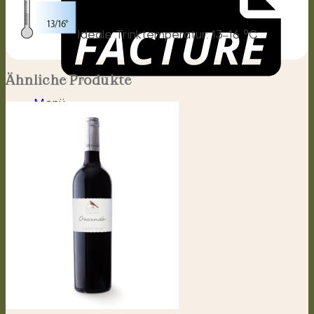
Ideale Trinktemperatur: 13‒16 °C
Ähnliche Produkte
Menü