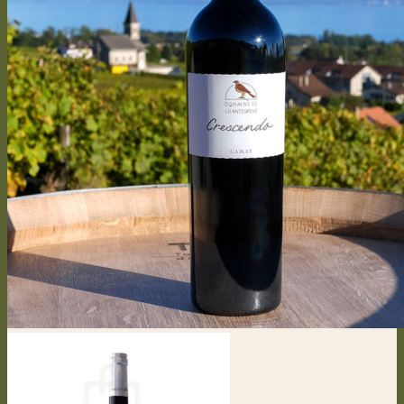
Des Domaines
Rebensorten
Rebenarbeiten
Vegetative Prozess
Vinifizierung
Kontakt
Presseartikel
Anmelden / Registrieren
CHF
0.00
0