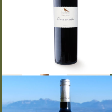
Bel canto
Capriccioso Brut
Crescendo
Crescendo Chasselas
Crescendo Chardonnay
Crescendo Gamay
Crescendo Symphonie
Crescendo Gamaret
Crescendo Merlot
Crescendo Cabernet Franc
Crescendo Merlot Cabernet Franc