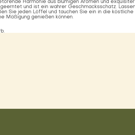
törende Harmonie aus blumigen Aromen und exquisiter S
n geerntet und ist ein wahrer Geschmacksschatz. Lassen
 Sie jeden Löffel und tauchen Sie ein in die köstliche
hne Mäßigung genießen können.
b.