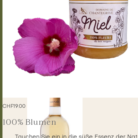
Cantabile
Arioso
Soprano
Bel canto
Capriccioso Brut
Crescendo
Crescendo Chasselas
Crescendo Chardonnay
Crescendo Gamay
Crescendo Symphonie
Crescendo Gamaret
Crescendo Merlot
Crescendo Cabernet Franc
Crescendo Merlot Cabernet Franc
CHF
19.00
100% Blumen
Tauchen Sie ein in die süße Essenz der Nat