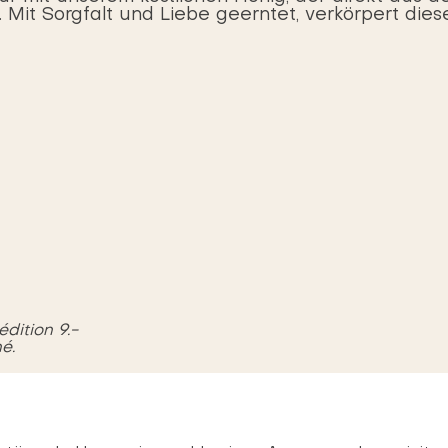
it Sorgfalt und Liebe geerntet, verkörpert dies
édition 9.-
é.