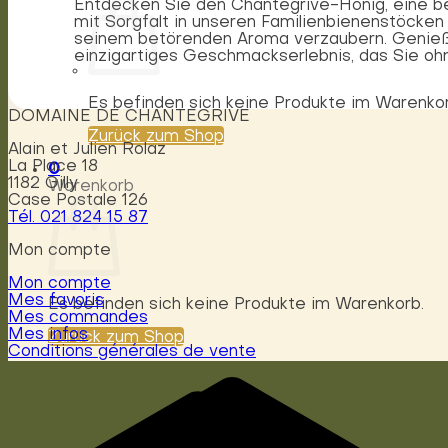
Entdecken Sie den Chantegrive-Honig, eine be
mit Sorgfalt in unseren Familienbienenstöcke
seinem betörenden Aroma verzaubern. Genießen
einzigartiges Geschmackserlebnis, das Sie o
Es befinden sich keine Produkte im Warenkor
DOMAINE DE CHANTEGRIVE
Zurück zum Shop
Alain et Julien Rolaz
La Place 18
0
1182 Gilly
Warenkorb
Case Postale 126
Tél. 021 824 15 87
Mon compte
Mon compte
Mes favoris
Es befinden sich keine Produkte im Warenkorb.
Mes commandes
Mes infos
Zurück zum Shop
Conditions générales de vente