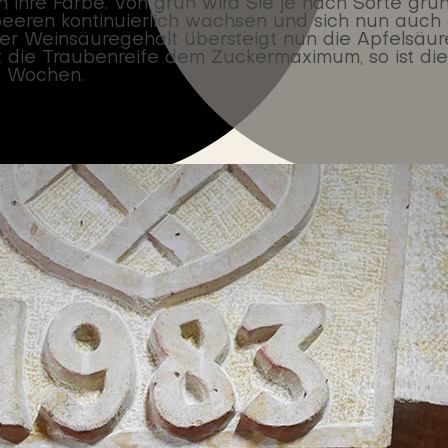
re Farbe. Von grün wird Sie je nach Sorte grün-w
eren kontinuierlich wachsen und sich nun auch ge
r Weinsäuregehalt übersteigt nun die Apfelsäure,
 die Traubenreife dem Zuckermaximum, so ist die
7 Wochen.