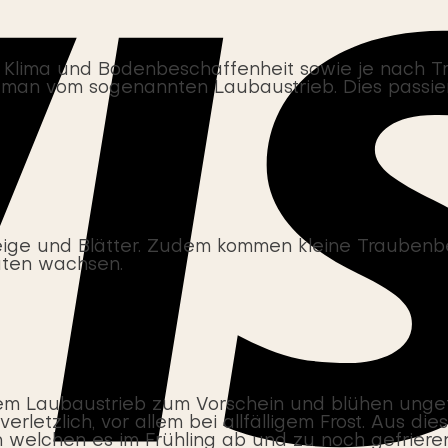
h Klima und Bodenbeschaffenheit sowie je nach T
t man vom sogenannten Laubaustrieb. Dies passie
eige und Blätter. Zudem kommen kleine Traubenb
üten wachsen.
m Laubaustrieb zum Vorschein und blühen ungef
erletzlich, vor allem bei allfälligem Frost. Aus 
welchen es im Frühling ab und zu noch gefriere