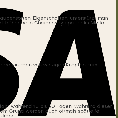
raubensorten-Eigenschaften, unterstützt man
rt früher beim Chardonnay, spät beim Merlot
eeren in Form von winzigen Knöpfen zum
ähr während 10 bis 20 Tagen. Während dieser
diesem Grund werden auch oftmals spätreife
n kann.