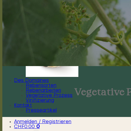
Des Domaines
Rebensorten
Vegetative 
Rebenarbeiten
Vegetative Prozess
Vinifizierung
Kontakt
Presseartikel
Anmelden / Registrieren
CHF
0.00
0