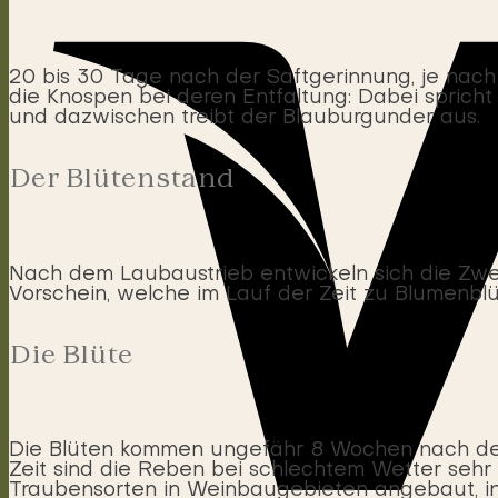
20 bis 30 Tage nach der Saftgerinnung, je nac
die Knospen bei deren Entfaltung: Dabei sprich
und dazwischen treibt der Blauburgunder aus.
Der Blütenstand
Nach dem Laubaustrieb entwickeln sich die Zw
Vorschein, welche im Lauf der Zeit zu Blumenbl
Die Blüte
Die Blüten kommen ungefähr 8 Wochen nach de
Zeit sind die Reben bei schlechtem Wetter sehr v
Traubensorten in Weinbaugebieten angebaut, in 