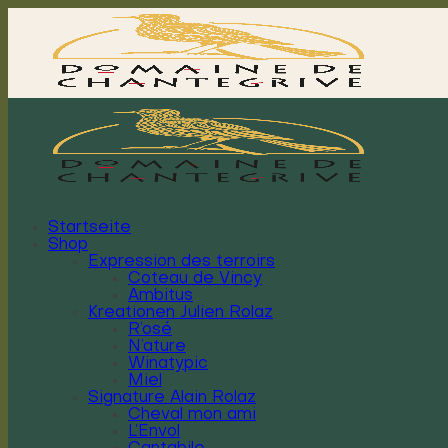
Zum
Inhalt
springen
Startseite
Shop
Expression des terroirs
Coteau de Vincy
Ambitus
Kreationen Julien Rolaz
R’osé
N’ature
Winatypic
Miel
Signature Alain Rolaz
Cheval mon ami
L’Envol