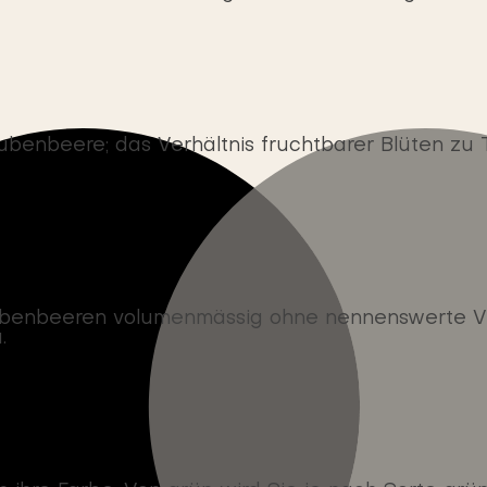
aubenbeere; das Verhältnis fruchtbarer Blüten zu
nbeeren volumenmässig ohne nennenswerte Verän
.