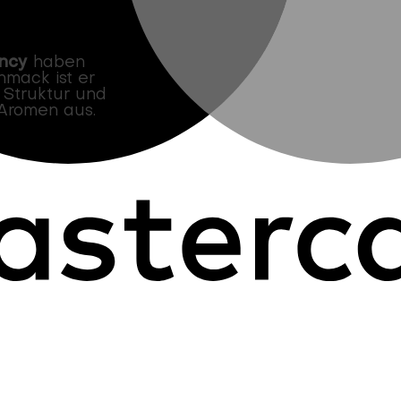
ncy
haben
hmack ist er
e Struktur und
Aromen aus.