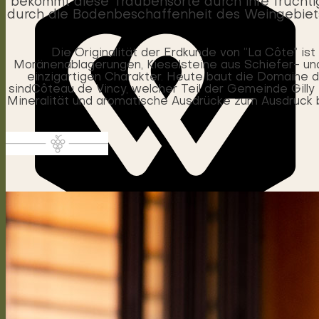
bekommt diese Traubensorte durch ihre fruchti
durch die Bodenbeschaffenheit des Weingebiets. D
Die Originalität der Erdkunde von ”La Côte” i
Moränenablagerungen, Kieselsteine aus Schiefer- und
einzigartigen Charakter. Heute baut die Domaine 
sindCôteau de Vincy, welcher Teil der Gemeinde Gilly 
Mineralität und aromatische Ausdrücke zum Ausdruck