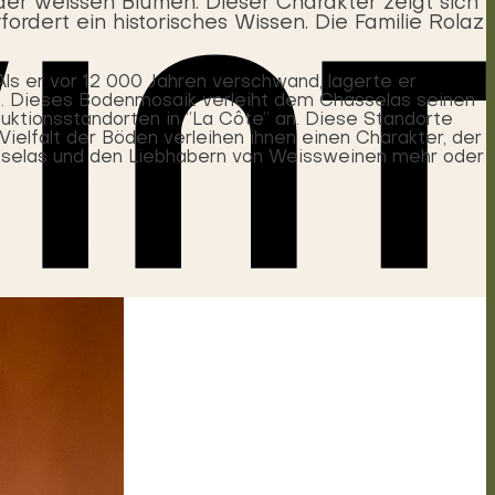
er weissen Blumen. Dieser Charakter zeigt sich
ordert ein historisches Wissen. Die Familie Rolaz
ls er vor 12 000 Jahren verschwand, lagerte er
ab. Dieses Bodenmosaik verleiht dem Chasselas seinen
ktionsstandorten in ”La Côte” an. Diese Standorte
ielfalt der Böden verleihen ihnen einen Charakter, der
sselas und den Liebhabern von Weissweinen mehr oder