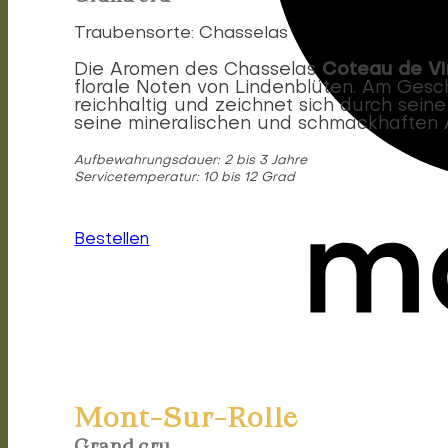
Traubensorte: Chasselas
Coteau de Vi
Die Aromen des Chasselas
florale Noten von Lindenblüten. Am Gesc
reichhaltig und zeichnet sich durch sein
seine mineralischen und schmackhaften 
Aufbewahrungsdauer: 2 bis 3 Jahre
Servicetemperatur: 10 bis 12 Grad
Bestellen
Mont-Sur-Rolle
Grand cru