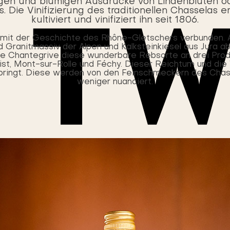
gen und blumigen Ausdrücke von Lindenblüten od
ie Vinifizierung des traditionellen Chasselas erf
kultiviert und vinifiziert ihn seit 1806.
st mit der Geschichte des Rhône-Gletschers verbunden. A
 Granitmassiv der Alpen und Kalksteinkiesel aus Jura 
de Chantegrive diese wunderbare Rebsorte an drei Produ
ist, Mont-sur-Rolle und Féchy. Dieser Reichtum und die V
 bringt. Diese werden von den Feinschmeckern des Cha
weniger nuanciert.