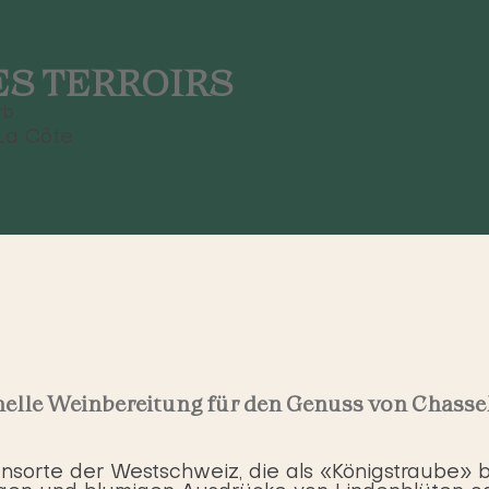
ES TERROIRS
b.
La Côte
nelle Weinbereitung für den Genuss von Chass
nsorte der Westschweiz, die als «Königstraube» b