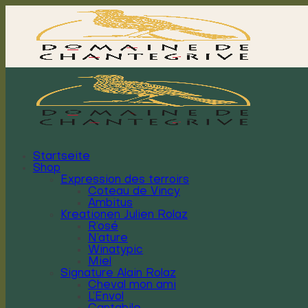
Zum
Inhalt
springen
Startseite
Shop
Expression des terroirs
Coteau de Vincy
Ambitus
Kreationen Julien Rolaz
R’osé
N’ature
Winatypic
Miel
Signature Alain Rolaz
Cheval mon ami
L’Envol