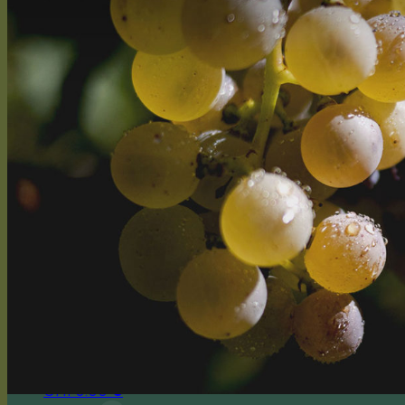
Des Domaines
Rebensorten
Rebenarbeiten
Vegetative Prozess
Vinifizierung
Kontakt
Presseartikel
Anmelden / Registrieren
CHF
0.00
0