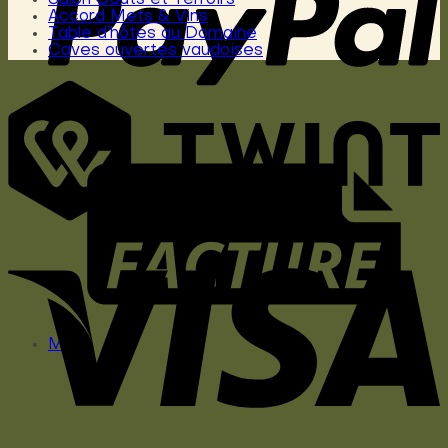
Accord Mets & Vins
Table d’hôtes au Domaine
Caves ouvertes vaudoises
Menu