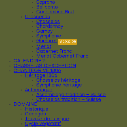
Soprano
Bel canto
Capriccioso Brut
Crescendo
Chasselas
Chardonnay
Gamay
Symphonie
Gamaret
Merlot
Cabernet Franc
Merlot Cabernet Franc
CALENDRIER
CHASSELAS D’EXCEPTION
CHANTEGRIVE 1806
Héritage 1806
Chasselas héritage
Symphonie héritage
Authentique
Assemblage tradition – Suisse
Chasselas tradition – Suisse
DOMAINE
Historique
Cépages
Travaux de la vigne
Cycle végétatif