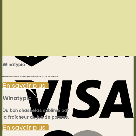
Votre panier est vide.
Retour à la boutique
Winatypic
Du bon chasselas sublimé par la fraîcheur du jus de pomme.
En savoir plus !
Winatypic
Du bon chasselas sublimé par
la fraîcheur du jus de pomme.
En savoir plus !