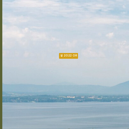
L’Envol
Cantabile
Arioso
Soprano
Bel canto
Capriccioso Brut
Crescendo
Chasselas
Chardonnay
Gamay
Symphonie
Gamaret
Merlot
Cabernet Franc
Merlot Cabernet Franc
CALENDRIER
CHASSELAS D’EXCEPTION
CHANTEGRIVE 1806
Héritage 1806
Chasselas héritage
Symphonie héritage
Authentique
Assemblage tradition – Suisse
Chasselas tradition – Suisse
DOMAINE
Historique