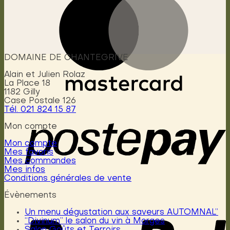
DOMAINE DE CHANTEGRIVE
Alain et Julien Rolaz
La Place 18
1182 Gilly
Case Postale 126
Tél. 021 824 15 87
Mon compte
Mon compte
Mes favoris
Mes commandes
Mes infos
Conditions générales de vente
Évènements
Un menu dégustation aux saveurs AUTOMNAL”
“Divinum” le salon du vin à Morges
Salon Goûts et Terroirs