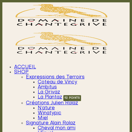
Passer
au
contenu
ACCUEIL
SHOP
Expressions des Terroirs
Coteau de Vincy
Ambitus
La Grivaz
La Plantaz
Créations Julien Rolaz
N’ature
Winatypic
Miel
Signature Alain Rolaz
Cheval mon ami