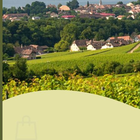
Cépages
Travaux de la vigne
Cycle végétatif
Vinification
Bouteille personnalisée
Presse
CONTACT
Se connecter / S’inscrire
CHF
0.00
0
Votre panier est vide.
Retour à la boutique
0
Panier