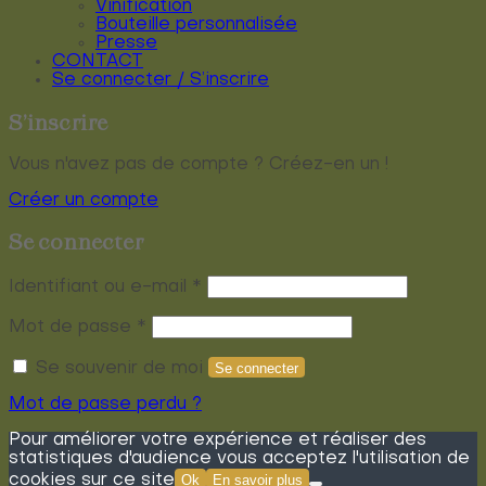
Vinification
Bouteille personnalisée
Presse
CONTACT
Se connecter / S’inscrire
S’inscrire
Vous n'avez pas de compte ? Créez-en un !
Créer un compte
Se connecter
Obligatoire
Identifiant ou e-mail
*
Obligatoire
Mot de passe
*
Se souvenir de moi
Se connecter
Mot de passe perdu ?
Pour améliorer votre expérience et réaliser des
statistiques d'audience vous acceptez l'utilisation de
cookies sur ce site
Ok
En savoir plus