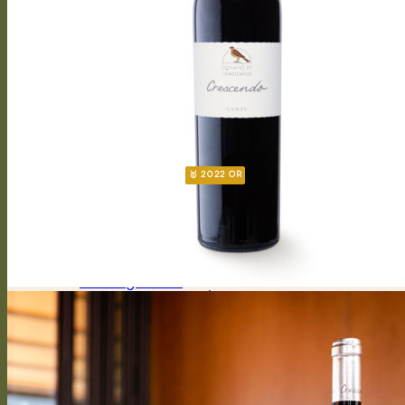
L’Envol
Cantabile
Arioso
Soprano
Bel canto
Capriccioso Brut
Crescendo
Chasselas
Chardonnay
Gamay
Symphonie
Gamaret
Merlot
Cabernet Franc
Merlot Cabernet Franc
CALENDRIER
CHASSELAS D’EXCEPTION
CHANTEGRIVE 1806
Héritage 1806
Chasselas héritage
Symphonie héritage
Authentique
Assemblage tradition – Suisse
Chasselas tradition – Suisse
DOMAINE
Historique