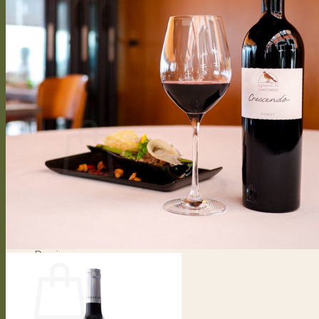
Cépages
Travaux de la vigne
Cycle végétatif
Vinification
Bouteille personnalisée
Presse
CONTACT
Se connecter / S’inscrire
CHF
0.00
0
Votre panier est vide.
Retour à la boutique
0
Panier