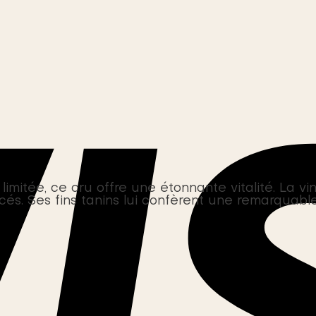
imitée, ce cru offre une étonnante vitalité. La vin
icés. Ses fins tanins lui confèrent une remarquabl