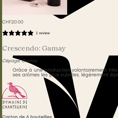
CHF
20.00
1 review
Crescendo: Gamay
Cépage: Gamay
Grâce à une production volontairement très l
ses arômes les plus subtiles, légèrement ép
Carton de 6 bouteilles