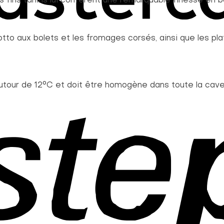
s fins tanins lui confèrent une remarquable finesse en 
tto aux bolets et les fromages corsés, ainsi que les pla
utour de 12°C et doit être homogène dans toute la cave