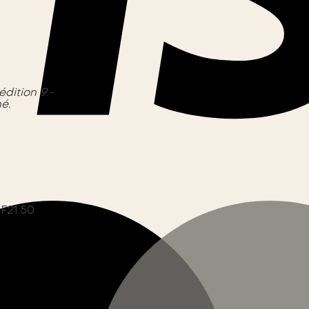
édition 9.-
é.
F
21.50