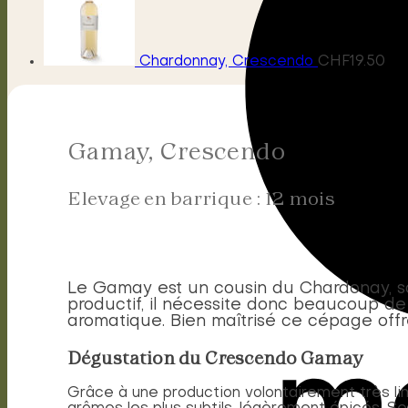
Chardonnay, Crescendo
CHF
19.50
Gamay, Crescendo
Elevage en barrique : 12 mois
Le Gamay est un cousin du Chardonay, so
productif, il nécessite donc beaucoup de
aromatique. Bien maîtrisé ce cépage offr
Dégustation du Crescendo Gamay
Grâce à une production volontairement très limi