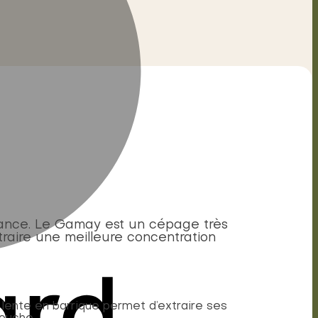
rance. Le Gamay est un cépage très
traire une meilleure concentration
n lente en barrique permet d’extraire ses