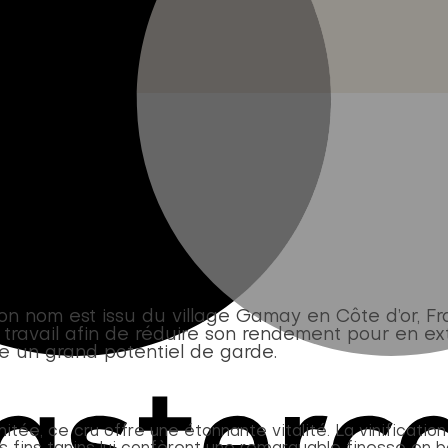
n nom est issu du village Gamay en Côte d’or, F
 travail afin de réduire son rendement pour en ex
e un grand potentiel de garde.
tée, ce cru offre une étonnante vitalité. La vinificatio