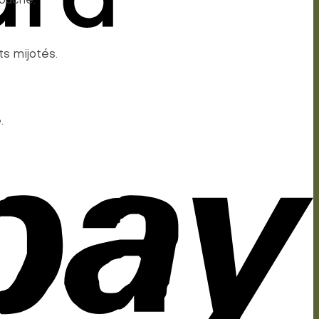
bouche.
ts mijotés.
.