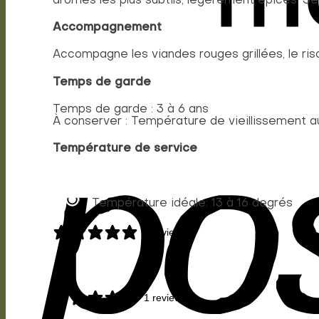
arômes les plus subtils, légèrement épicés. Se
Accompagnement
Accompagne les viandes rouges grillées, le riso
Temps de garde
Temps de garde : 3 à 6 ans
À conserver : Température de vieillissement a
Température de service
Température idéale: 13 à 16 degrés
1 review
1 review