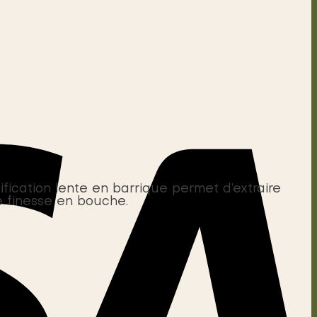
ification lente en barrique permet d’extraire
e finesse en bouche.