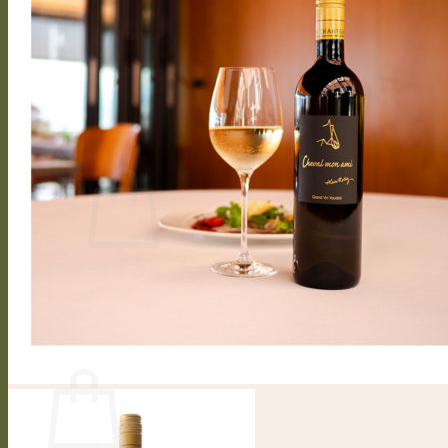
Cépages
Travaux de la vigne
Cycle végétatif
Vinification
Bouteille personnalisée
Presse
CONTACT
Se connecter / S’inscrire
CHF
0.00
0
Votre panier est vide.
Retour à la boutique
0
Panier