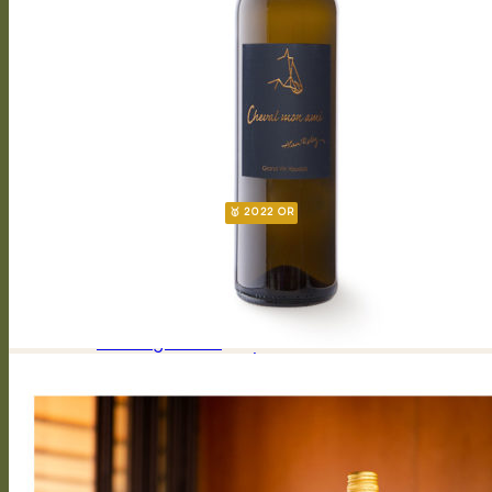
L’Envol
Cantabile
Arioso
Soprano
Bel canto
Capriccioso Brut
Crescendo
Chasselas
Chardonnay
Gamay
Symphonie
Gamaret
Merlot
Cabernet Franc
Merlot Cabernet Franc
CALENDRIER
CHASSELAS D’EXCEPTION
CHANTEGRIVE 1806
Héritage 1806
Chasselas héritage
Symphonie héritage
Authentique
Assemblage tradition – Suisse
Chasselas tradition – Suisse
DOMAINE
Historique