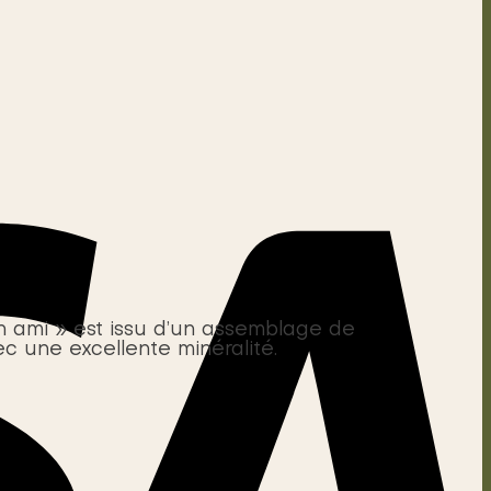
on ami » est issu d’un assemblage de
ec une excellente minéralité.