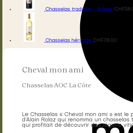
Chasselas tradition - Suisse
CHF
38.
Chasselas héritage
CHF
78.00
Cheval mon ami
Chasselas AOC La Côte
Le Chasselas « Cheval mon ami » est le p
d’Alain Rolaz qui renomma un chasselas t
qui profitait de découvrir des régions vit