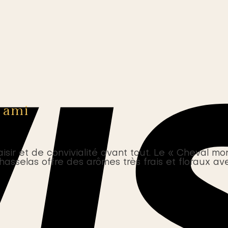
n ami
isir et de convivialité avant tout. Le « Cheval m
hasselas offre des arômes très frais et floraux av