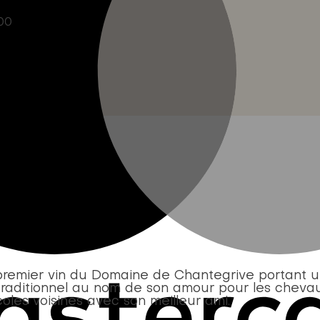
00
remier vin du Domaine de Chantegrive portant un 
raditionnel au nom de son amour pour les chevaux
icoles voisines avec son meilleur ami.