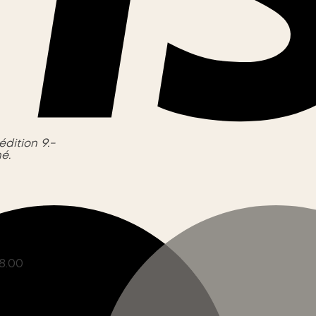
édition 9.-
é.
8.00