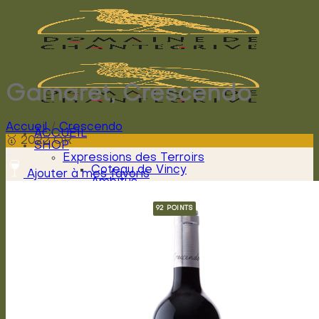
Passer
au
contenu
Gamaret, Crescendo
Accueil
/
Crescendo
ACCUEIL
🥇 2022 OR
SHOP
Expressions des Terroirs
Coteau de Vincy
Ajouter à mes favoris
Ambitus
La Grivaz
La Plantaz
Créations Julien Rolaz
N’ature
Winatypic
Miel
Signature Alain Rolaz
Cheval mon ami
L’Envol
Cantabile
Arioso