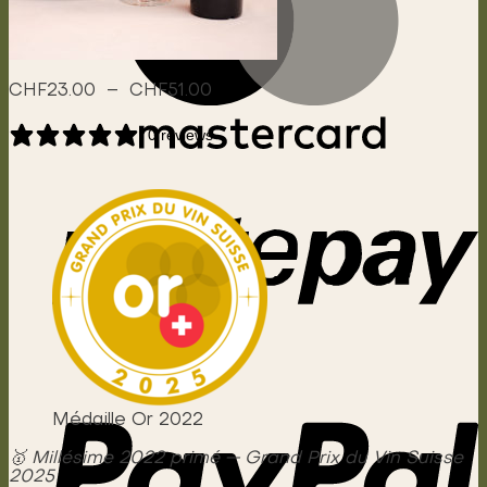
Plage
CHF
23.00
–
CHF
51.00
de
prix :
0 reviews
CHF23.00
à
CHF51.00
Médaille Or 2022
🥇 Millésime 2022 primé — Grand Prix du Vin Suisse
2025