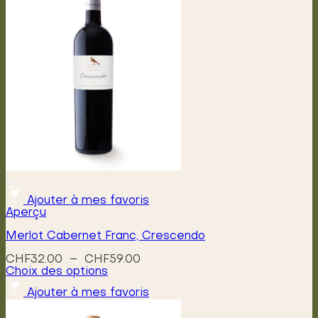
Ajouter à mes favoris
Aperçu
Merlot Cabernet Franc, Crescendo
Plage
CHF
32.00
–
CHF
59.00
de
Choix des options
Ce
prix :
Ajouter à mes favoris
produit
CHF32.00
a
à