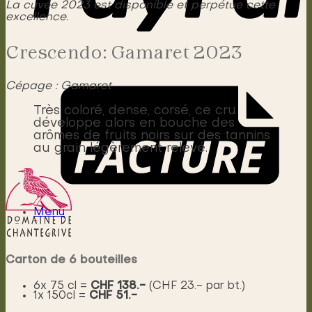
La cuvée 2023 est disponible et perpétue cette
excellence.
Crescendo: Gamaret 2023
Cépage : Gamaret
Très coloré, dense, corsé, ce cru
développe alors en bouche des
arômes de fruits noirs sur des tannins
au grain légèrement relevé.
Menu
Carton de 6 bouteilles
6x 75 cl =
CHF 138.-
(CHF 23.- par bt.)
1x 150cl =
CHF 51.-