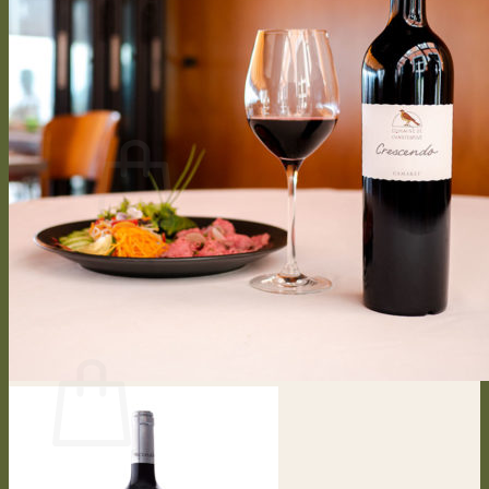
Vinification
Bouteille personnalisée
Presse
CONTACT
Se connecter / S’inscrire
CHF
0.00
0
Votre panier est vide.
Retour à la boutique
0
Panier
Votre panier est vide.