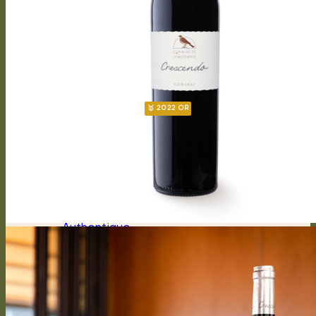
Soprano
Bel canto
Capriccioso Brut
Crescendo
Chasselas
Chardonnay
Gamay
Symphonie
Gamaret
Merlot
Cabernet Franc
Merlot Cabernet Franc
CALENDRIER
CHASSELAS D’EXCEPTION
CHANTEGRIVE 1806
Héritage 1806
Chasselas héritage
Symphonie héritage
Authentique
Assemblage tradition – Suisse
Chasselas tradition – Suisse
DOMAINE
Historique
Cépages
Travaux de la vigne
Cycle végétatif