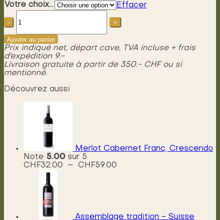
Votre choix...
Effacer
quantité
de
Gamaret,
Crescendo
Ajouter au panier
Prix indiqué net, départ cave, TVA incluse + frais
d'expédition 9.-
Livraison gratuite à partir de 350.- CHF ou si
mentionné.
Découvrez aussi
Merlot Cabernet Franc, Crescendo
Note
5.00
sur 5
Plage
CHF
32.00
–
CHF
59.00
de
prix :
CHF32.00
à
CHF59.00
Assemblage tradition - Suisse