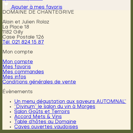
Ajouter à mes favoris
DOMAINE DE CHANTEGRIVE
Alain et Julien Rolaz
La Place 18
1182 Gilly
Case Postale 126
Tél. 021 824 15 87
Mon compte
Mon compte
Mes favoris
Mes commandes
Mes infos
Conditions générales de vente
Évènements
Un menu dégustation aux saveurs AUTOMNAL”
“Divinum” le salon du vin à Morges
Salon Goûts et Terroirs
Accord Mets & Vins
Table d’hôtes au Domaine
Caves ouvertes vaudoises