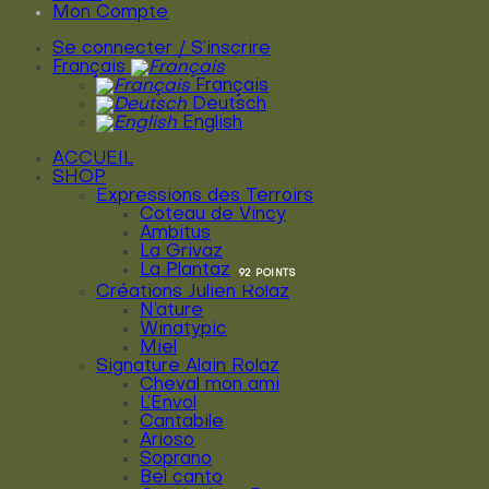
Mon Compte
Se connecter / S’inscrire
Français
Français
Deutsch
English
ACCUEIL
SHOP
Expressions des Terroirs
Coteau de Vincy
Ambitus
La Grivaz
La Plantaz
Créations Julien Rolaz
N’ature
Winatypic
Miel
Signature Alain Rolaz
Cheval mon ami
L’Envol
Cantabile
Arioso
Soprano
Bel canto