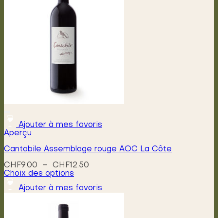
Ajouter à mes favoris
Aperçu
Cantabile Assemblage rouge AOC La Côte
Plage
CHF
9.00
–
CHF
12.50
de
Choix des options
Ce
prix :
Ajouter à mes favoris
produit
CHF9.00
a
à
plusieurs
CHF12.50
variations.