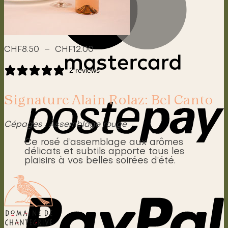
Plage
CHF
8.50
–
CHF
12.00
de
prix :
2 reviews
CHF8.50
à
CHF12.00
Signature Alain Rolaz: Bel Canto
Cépages : Assemblage rouge
Ce rosé d’assemblage aux arômes
délicats et subtils apporte tous les
plaisirs à vos belles soirées d’été.