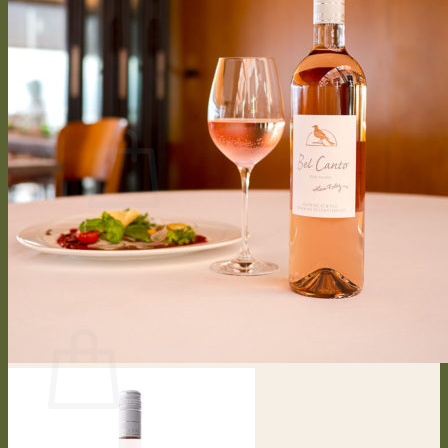
Vinification
Bouteille personnalisée
Presse
CONTACT
Se connecter / S’inscrire
CHF
0.00
0
Votre panier est vide.
Retour à la boutique
0
Panier
Votre panier est vide.