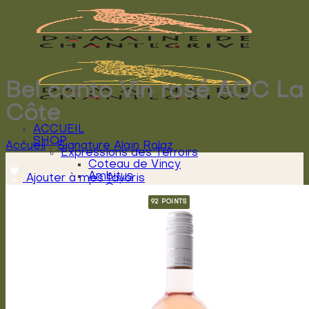
Passer
au
contenu
Bel canto Vin rosé AOC La
Côte
ACCUEIL
SHOP
Accueil
/
Signature Alain Rolaz
Expressions des Terroirs
Coteau de Vincy
Ambitus
Ajouter à mes favoris
La Grivaz
La Plantaz
Créations Julien Rolaz
N’ature
Winatypic
Miel
Signature Alain Rolaz
Cheval mon ami
L’Envol
Cantabile
Arioso