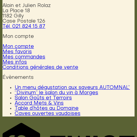
plusieurs
CHF45.00
Alain et Julien Rolaz
variations.
La Place 18
Les
1182 Gilly
options
Case Postale 126
peuvent
Tél. 021 824 15 87
être
choisies
Mon compte
sur
la
Mon compte
page
Mes favoris
du
Mes commandes
produit
Mes infos
Conditions générales de vente
Évènements
Un menu dégustation aux saveurs AUTOMNAL”
“Divinum” le salon du vin à Morges
Salon Goûts et Terroirs
Accord Mets & Vins
Table d’hôtes au Domaine
Caves ouvertes vaudoises