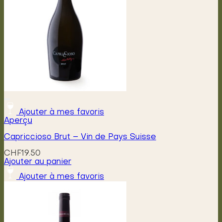
être
choisies
sur
la
page
du
produit
Ajouter à mes favoris
Aperçu
Capriccioso Brut – Vin de Pays Suisse
CHF
19.50
Ajouter au panier
Ajouter à mes favoris