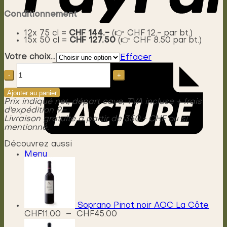
Conditionnement
12x 75 cl =
CHF 144.-
(👉 CHF 12.- par bt.)
15x 50 cl =
CHF 127.50
(👉 CHF 8.50 par bt.)
Votre choix...
Effacer
quantité
de
Bel
canto
Ajouter au panier
Vin
Prix indiqué net, départ cave, TVA incluse + frais
rosé
d'expédition 9.-
AOC
Livraison gratuite à partir de 350.- CHF ou si
La
mentionné.
Côte
Découvrez aussi
Menu
Soprano Pinot noir AOC La Côte
Plage
CHF
11.00
–
CHF
45.00
de