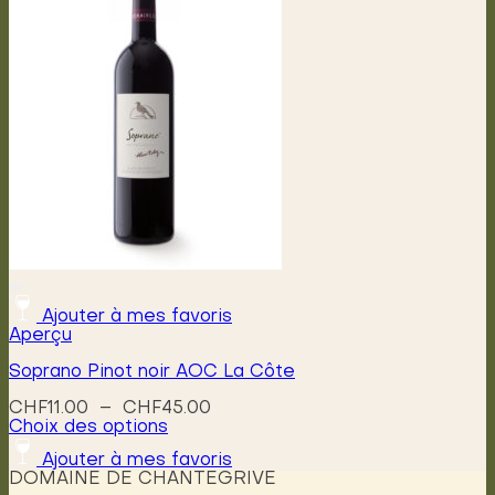
Les
options
peuvent
être
choisies
sur
la
page
du
produit
Ajouter à mes favoris
Aperçu
Soprano Pinot noir AOC La Côte
Plage
CHF
11.00
–
CHF
45.00
de
Choix des options
Ce
prix :
Ajouter à mes favoris
produit
CHF11.00
DOMAINE DE CHANTEGRIVE
a
à