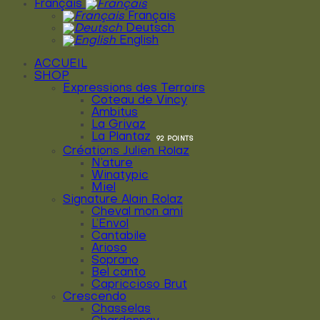
Français
Français
Deutsch
English
ACCUEIL
SHOP
Expressions des Terroirs
Coteau de Vincy
Ambitus
La Grivaz
La Plantaz
Créations Julien Rolaz
N’ature
Winatypic
Miel
Signature Alain Rolaz
Cheval mon ami
L’Envol
Cantabile
Arioso
Soprano
Bel canto
Capriccioso Brut
Crescendo
Chasselas