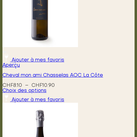
Ajouter à mes favoris
Aperçu
Cheval mon ami Chasselas AOC La Côte
Plage
CHF
8.10
–
CHF
10.90
de
Choix des options
Ce
prix :
Ajouter à mes favoris
produit
CHF8.10
a
à
plusieurs
CHF10.90
variations.
Les
options
peuvent