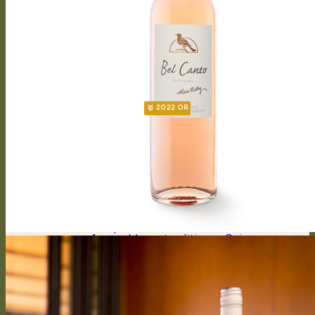
Soprano
Bel canto
Capriccioso Brut
Crescendo
Chasselas
Chardonnay
Gamay
Symphonie
Gamaret
Merlot
Cabernet Franc
Merlot Cabernet Franc
CALENDRIER
CHASSELAS D’EXCEPTION
CHANTEGRIVE 1806
Héritage 1806
Chasselas héritage
Symphonie héritage
Authentique
Assemblage tradition – Suisse
Chasselas tradition – Suisse
DOMAINE
Historique
Cépages
Travaux de la vigne
Cycle végétatif