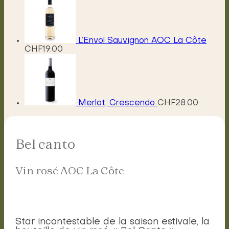
prix :
CHF11.00
à
CHF45.00
L’Envol Sauvignon AOC La Côte
CHF
19.00
Merlot, Crescendo
CHF
28.00
Bel canto
Vin rosé AOC La Côte
Star incontestable de la saison estivale, la