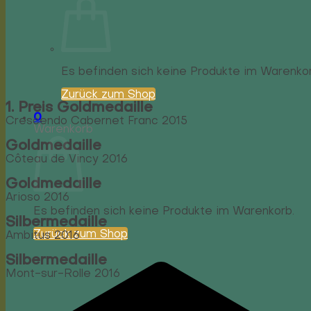
Es befinden sich keine Produkte im Warenkor
Zurück zum Shop
1. Preis Goldmedaille
0
Crescendo Cabernet Franc 2015
Warenkorb
Goldmedaille
Côteau de Vincy 2016
Goldmedaille
Arioso 2016
Es befinden sich keine Produkte im Warenkorb.
Silbermedaille
Zurück zum Shop
Ambitus 2016
Silbermedaille
Mont-sur-Rolle 2016