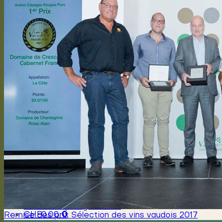
Des Domaines
Rebensorten
Rebenarbeiten
Vegetative Prozess
Vinifizierung
Kontakt
Presseartikel
Anmelden / Registrieren
CHF
0.00
0
Remise des prix Sélection des vins vaudois 2017