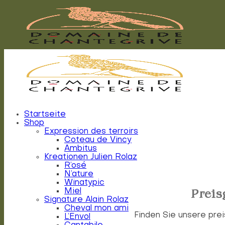
Zum
Inhalt
springen
Startseite
Shop
Expression des terroirs
Coteau de Vincy
Ambitus
Kreationen Julien Rolaz
R’osé
N’ature
Winatypic
Preis
Miel
Signature Alain Rolaz
Cheval mon ami
Finden Sie unsere pre
L’Envol