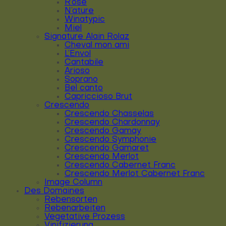
R’osé
N’ature
Winatypic
Miel
Signature Alain Rolaz
Cheval mon ami
L’Envol
Cantabile
Arioso
Soprano
Bel canto
Capriccioso Brut
Crescendo
Crescendo Chasselas
Crescendo Chardonnay
Crescendo Gamay
Crescendo Symphonie
Crescendo Gamaret
Crescendo Merlot
Crescendo Cabernet Franc
Crescendo Merlot Cabernet Franc
Image Column
Des Domaines
Rebensorten
Rebenarbeiten
Vegetative Prozess
Vinifizierung