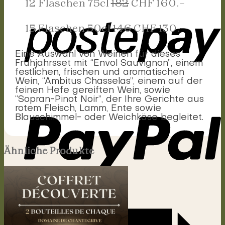
12 Flaschen 75cl
182
CHF 160.-
15 Flaschen 50cl
146
CHF 130.-
Eine Auswahl von Weinen für dieses
Frühjahrsset mit “Envol Sauvignon”, einem
festlichen, frischen und aromatischen
Wein, “Ambitus Chasselas”, einem auf der
feinen Hefe gereiften Wein, sowie
“Sopran-Pinot Noir”, der Ihre Gerichte aus
rotem Fleisch, Lamm, Ente sowie
Blauschimmel- oder Weichkäse begleitet.
Ähnliche Produkte