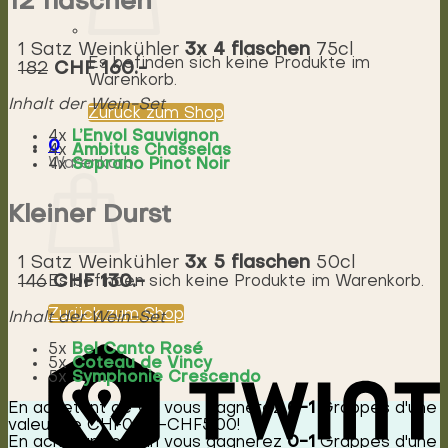
12 flaschen
3x 4 flaschen
1 Satz Weinkühler
75cl
Es befinden sich keine Produkte im
CHF 160.-
182
Warenkorb.
Inhalt der Wein-Set
Zurück zum Shop
4x
L’Envol Sauvignon
0
4x
Ambitus Chasselas
Warenkorb
4x
Soprano Pinot Noir
Kleiner Durst
3x 5 flaschen
1 Satz Weinkühler
50cl
CHF 130.-
146
Es befinden sich keine Produkte im Warenkorb.
Zurück zum Shop
Inhalt der Wein-Set
5x
Bel Canto Rosé
5x
Coteau de Vincy
5x
Symphonie Crescendo
En achetant ce vin vous gagnerez
0-1
Grappes d'une
valeur de
CHF
0.00
-
CHF
5.00
!
En achetant ce vin vous gagnerez
0-1
Grappes d'une