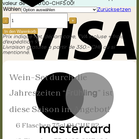
valeur de
CHF
0.00
-
CHF
5.00
!
Wählen
Zurücksetzen
Wein-
Set
durch
die
In den Warenkorb
Jahreszeiten
Prix indiqué net, départ cave, TVA incluse + frais
Frühling
d'expédition 9.-
Menge
Livraison gratuite à partir de 350.- CHF ou si
mentionné.
Wein-Set durch die
Jahreszeiten “
” ist
Frühling
diese Saison im Angebot!
6 Flaschen 75cl
91
CHF 82.-