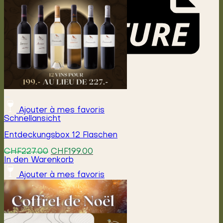
Menü
Ajouter à mes favoris
Schnellansicht
Entdeckungsbox 12 Flaschen
Ursprünglicher
Aktueller
CHF
227.00
CHF
199.00
Preis
Preis
In den Warenkorb
war:
ist:
Ajouter à mes favoris
CHF227.00
CHF199.00.