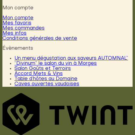
Mon compte
Mon compte
Mes favoris
Mes commandes
Mes infos
Conditions générales de vente
Évènements
Un menu dégustation aux saveurs AUTOMNAL”
“Divinum” le salon du vin à Morges
Salon Goûts et Terroirs
Accord Mets & Vins
Table d’hôtes au Domaine
Caves ouvertes vaudoises