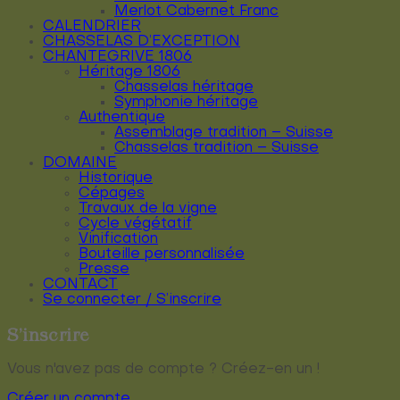
Merlot Cabernet Franc
CALENDRIER
CHASSELAS D’EXCEPTION
CHANTEGRIVE 1806
Héritage 1806
Chasselas héritage
Symphonie héritage
Authentique
Assemblage tradition – Suisse
Chasselas tradition – Suisse
DOMAINE
Historique
Cépages
Travaux de la vigne
Cycle végétatif
Vinification
Bouteille personnalisée
Presse
CONTACT
Se connecter / S’inscrire
S’inscrire
Vous n'avez pas de compte ? Créez-en un !
Créer un compte