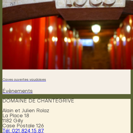
Caves ouvertes vaudoises
Évènements
DOMAINE DE CHANTEGRIVE
Alain et Julien Rolaz
La Place 18
1182 Gilly
Case Postale 126
Tél. 021 824 15 87