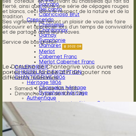
ses “coteaux” en y cultivant du chasselas qui fait sa
Soprano
fierté, ainsi que toute une série de cépages rouges
Bel canto
et blancs, ceci dans le respect de la nature et de la
Capriccioso Brut
tradition.
Crescendo
Ses vignerons se feront un plaisir de vous les faire
Chasselas
découvrir et apprécier lors d’un temps de convivialité
Chardonnay
et de partage dans leurs caves.
Gamay
Symphonie
Service de bus gratuit.
Gamaret
Merlot
Cabernet Franc
Merlot Cabernet Franc
Le Domaine de Chantegrive vous ouvre ses
CALENDRIER
CHASSELAS D’EXCEPTION
portes toute l’année afin de gouter nos
CHANTEGRIVE 1806
différents millésimes.
Héritage 1806
Chasselas héritage
Samedi 4 juin de 10h à 18h
Symphonie héritage
Dimanche 5 juin de 10h à 17h
Authentique
Assemblage tradition – Suisse
Chasselas tradition – Suisse
DOMAINE
Historique
Cépages
Travaux de la vigne
Cycle végétatif