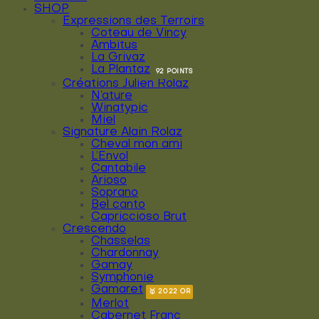
SHOP
Expressions des Terroirs
Coteau de Vincy
Ambitus
La Grivaz
La Plantaz
Créations Julien Rolaz
N’ature
Winatypic
Miel
Signature Alain Rolaz
Cheval mon ami
L’Envol
Cantabile
Arioso
Soprano
Bel canto
Capriccioso Brut
Crescendo
Chasselas
Chardonnay
Gamay
Symphonie
Gamaret
Merlot
Cabernet Franc