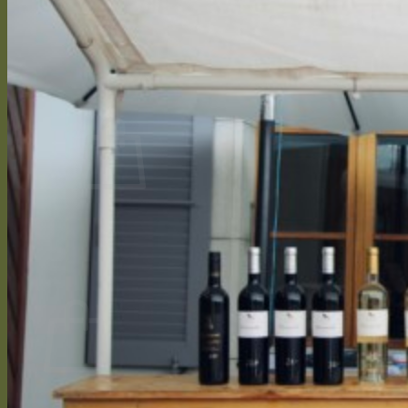
Vinification
Bouteille personnalisée
Presse
CONTACT
Se connecter / S’inscrire
CHF
0.00
0
Votre panier est vide.
Retour à la boutique
0
Panier
Votre panier est vide.