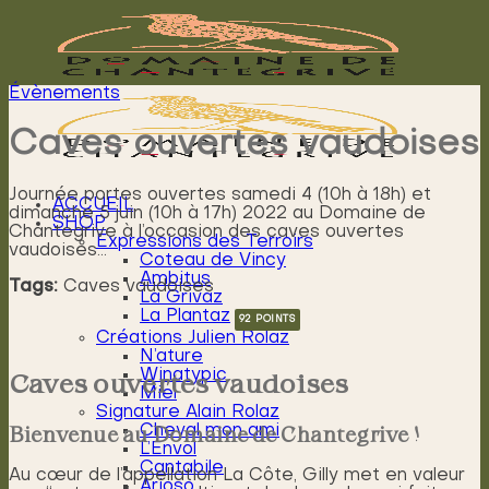
Passer
au
contenu
Évènements
Caves ouvertes vaudoises
Journée portes ouvertes samedi 4 (10h à 18h) et
ACCUEIL
dimanche 5 juin (10h à 17h) 2022 au Domaine de
SHOP
Chantegrive à l’occasion des caves ouvertes
Expressions des Terroirs
vaudoises…
Coteau de Vincy
Ambitus
Tags:
Caves vaudoises
La Grivaz
La Plantaz
Créations Julien Rolaz
N’ature
Caves ouvertes vaudoises
Winatypic
Miel
Signature Alain Rolaz
Bienvenue au Domaine de Chantegrive !
Cheval mon ami
L’Envol
Cantabile
Au cœur de l’appellation La Côte, Gilly met en valeur
Arioso