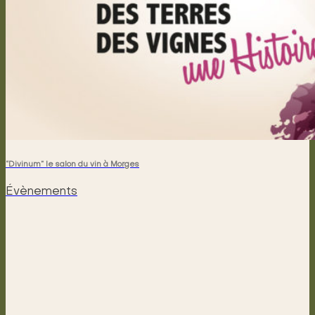
“Divinum” le salon du vin à Morges
Évènements