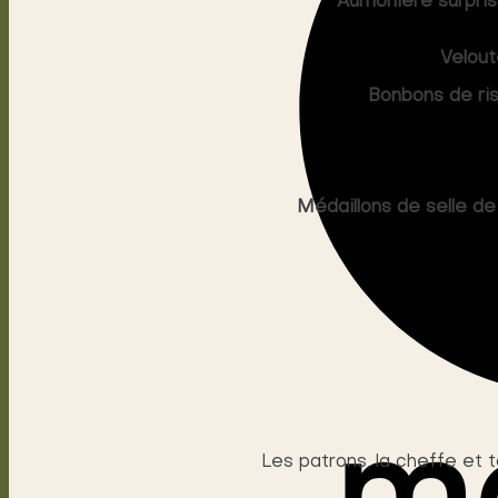
Aumônière surpris
Velout
Bonbons de ris
Condiment 
Médaillons de selle d
Les patrons, la cheffe et 