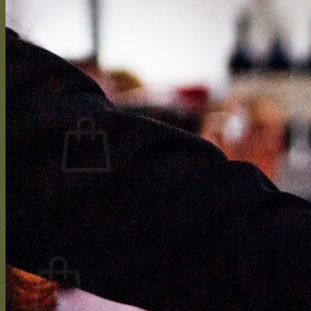
Cépages
Travaux de la vigne
Cycle végétatif
Vinification
Bouteille personnalisée
Presse
CONTACT
Se connecter / S’inscrire
CHF
0.00
0
Votre panier est vide.
Retour à la boutique
0
Panier