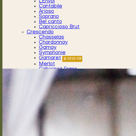
L’Envol
Cantabile
Arioso
Soprano
Bel canto
Capriccioso Brut
Crescendo
Chasselas
Chardonnay
Gamay
Symphonie
Gamaret
Merlot
Cabernet Franc
Merlot Cabernet Franc
CALENDRIER
CHASSELAS D’EXCEPTION
CHANTEGRIVE 1806
Héritage 1806
Chasselas héritage
Symphonie héritage
Authentique
Assemblage tradition – Suisse
Chasselas tradition – Suisse
DOMAINE
Historique