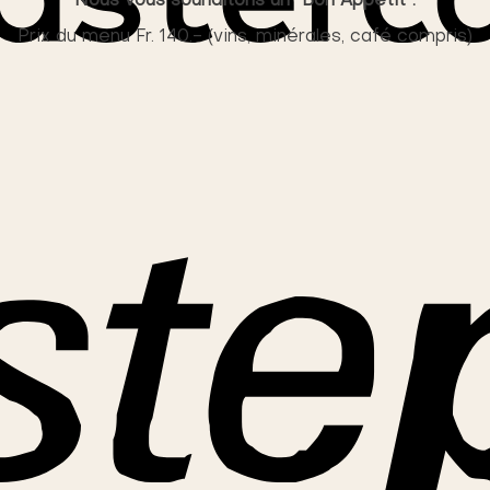
Nous vous souhaitons un “Bon Appétit”.
Prix du menu Fr. 140.- (vins, minérales, café compris)