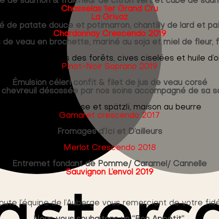
e de saumon & fraîcheur de citron vert et cube de sa
Chasselas 1er Grand Cru
La Grivaz
é de patate douce et potimarron, chantilly de lard et pain
Chardonnay Crescendo 2019
 de veau en brochette, mariné au soja et miel de fleur, f
de champignons des forêts, cives ciselées et huile d’o
Pinot-Noir Soprano 2019
Émulsion céleri confit & filet de jus de veau corsé
e chevreuil désossée par nos soins accompagné de sa s
Garnitures chasse et spätzli, maison au beurre
Gamaret crescendo 2017
Fromages d’Ici et D’ailleurs
Merlot Crescendo 2018
Entremet fondant de Pomme/ Caramel/ Cannelle
Sauvignon L’envol 2019
toute l’équipe de l’Auberge vous remercient de votre fidé