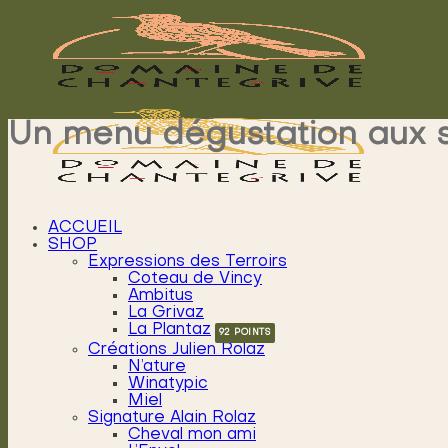
Passer
au
contenu
Un menu dégustation aux
ACCUEIL
SHOP
Expressions des Terroirs
Coteau de Vincy
Ambitus
La Grivaz
La Plantaz
Créations Julien Rolaz
N’ature
Winatypic
Miel
Signature Alain Rolaz
Cheval mon ami