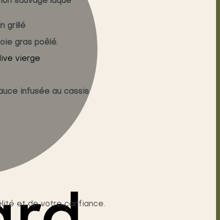
umon sauvage laqué
 grillé
oie gras poêlé.
live vierge
auce infusée au cassis
lité et de votre confiance.